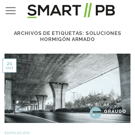
Skip
to
content
ARCHIVOS DE ETIQUETAS:
SOLUCIONES
HORMIGÓN ARMADO
21
Oct
EDIFICACIÓN