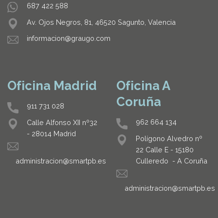
687 422 588
Av. Ojos Negros, 81, 46520 Sagunto, Valencia
informacion@graugo.com
Oficina Madrid
Oficina A
Coruña
911 731 028
962 664 134
Calle Alfonso XII nº32
- 28014 Madrid
Polígono Alvedro nº
22 Calle E - 15180
Culleredo - A Coruña
administracion@smartpb.es
administracion@smartpb.es