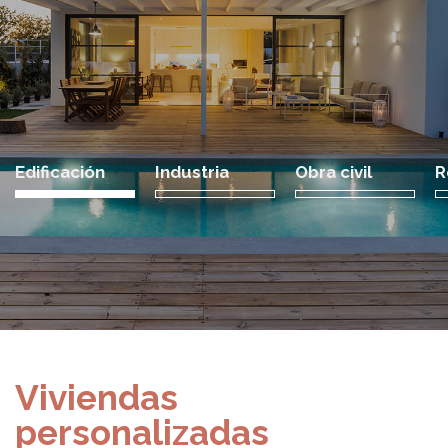
Edificación
Industria
Obra civil
R
Viviendas
personalizadas