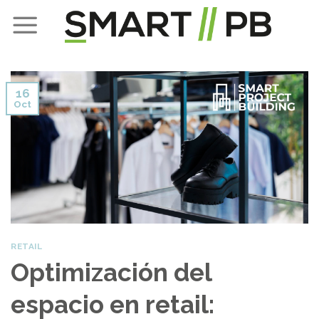
Skip
to
content
16
Oct
RETAIL
Optimización del
espacio en retail: