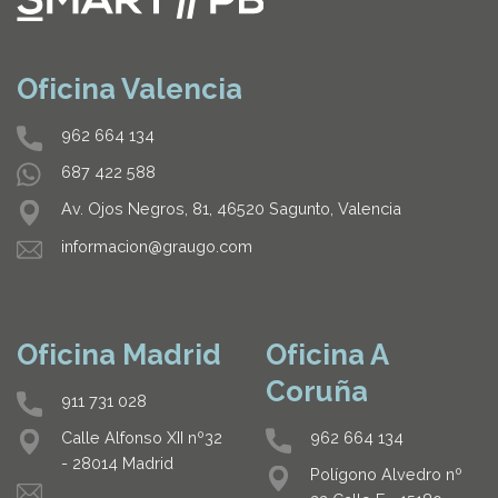
Oficina Valencia
962 664 134
687 422 588
Av. Ojos Negros, 81, 46520 Sagunto, Valencia
informacion@graugo.com
Oficina Madrid
Oficina A
Coruña
911 731 028
962 664 134
Calle Alfonso XII nº32
- 28014 Madrid
Polígono Alvedro nº