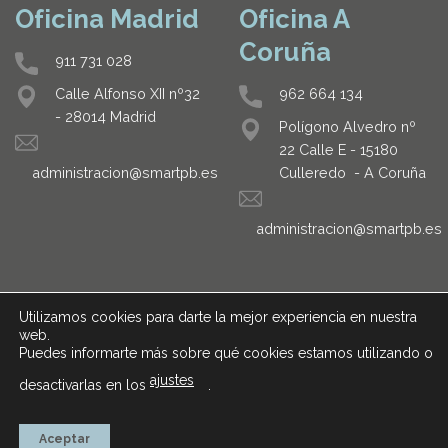
Oficina Madrid
Oficina A
Coruña
911 731 028
962 664 134
Calle Alfonso XII nº32
- 28014 Madrid
Polígono Alvedro nº
22 Calle E - 15180
Culleredo - A Coruña
administracion@smartpb.es
administracion@smartpb.es
Utilizamos cookies para darte la mejor experiencia en nuestra
web.
Puedes informarte más sobre qué cookies estamos utilizando o
ajustes
desactivarlas en los
.
AVISO LEGAL
POLÍTICA DE PRIVACIDAD
Aceptar
Copyright 2026 ©
Smart Project Building S.L.