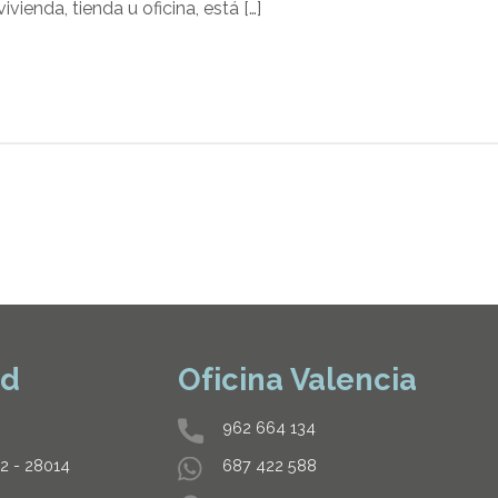
ienda, tienda u oficina, está […]
id
Oficina Valencia
962 664 134
32 - 28014
687 422 588