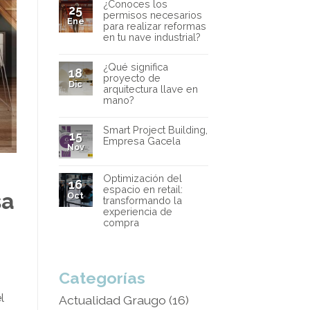
¿Conoces los
25
permisos necesarios
Ene
para realizar reformas
en tu nave industrial?
¿Qué significa
18
proyecto de
Dic
arquitectura llave en
mano?
Smart Project Building,
15
Empresa Gacela
Nov
Optimización del
16
espacio en retail:
sa
Oct
transformando la
experiencia de
compra
Categorías
l
Actualidad Graugo
(16)