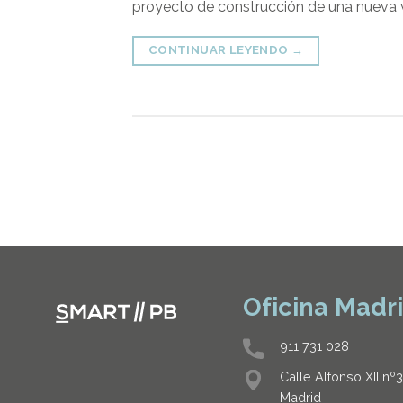
proyecto de construcción de una nueva viv
CONTINUAR LEYENDO
→
Oficina Madr
911 731 028
Calle Alfonso XII nº
Madrid