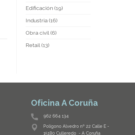
Edificación
(19)
Industria
(16)
Obra civil
(6)
Retail
(13)
Oficina A Coruña
962 664 134
Polígono Alvedro nº 22 Calle E -
15180 Culleredo - A Coruña