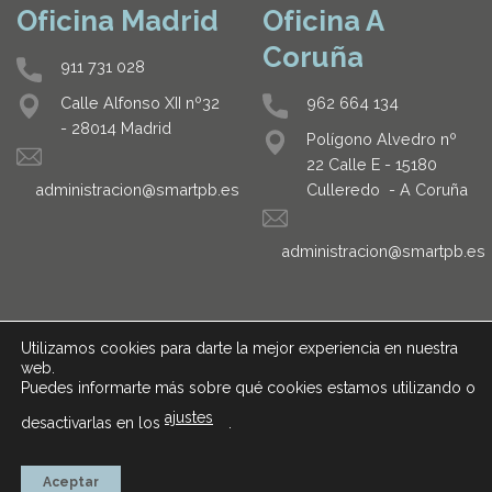
Oficina Madrid
Oficina A
Coruña
911 731 028
962 664 134
Calle Alfonso XII nº32
- 28014 Madrid
Polígono Alvedro nº
22 Calle E - 15180
Culleredo - A Coruña
administracion@smartpb.es
administracion@smartpb.es
Utilizamos cookies para darte la mejor experiencia en nuestra
web.
Puedes informarte más sobre qué cookies estamos utilizando o
ajustes
desactivarlas en los
.
AVISO LEGAL
POLÍTICA DE PRIVACIDAD
Aceptar
Copyright 2026 ©
Smart Project Building S.L.