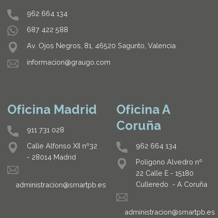
962 664 134
687 422 588
Av. Ojos Negros, 81, 46520 Sagunto, Valencia
informacion@graugo.com
Oficina Madrid
Oficina A
Coruña
911 731 028
962 664 134
Calle Alfonso XII nº32
- 28014 Madrid
Polígono Alvedro nº
22 Calle E - 15180
Culleredo - A Coruña
administracion@smartpb.es
administracion@smartpb.es