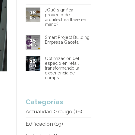
¿Qué significa
18
proyecto de
Dic
arquitectura llave en
mano?
Smart Project Building,
15
Empresa Gacela
Nov
Optimización del
16
espacio en retail:
Oct
transformando la
experiencia de
compra
Categorías
Actualidad Graugo
(16)
Edificación
(19)