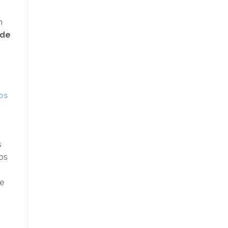
n
 de
ros
s
los
de