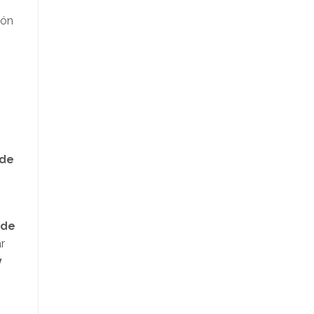
ión
 de
 de
r
y