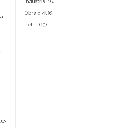
Industria
(16)
Obra civil
(6)
ma
Retail
(13)
a
lso