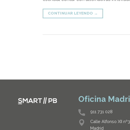
CONTINUAR LEYENDO
→
Oficina Madr
911 731 028
Calle Alfonso XII nº
Madrid