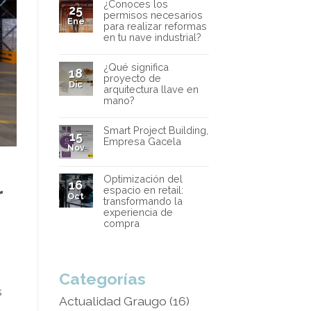
¿Conoces los
25
permisos necesarios
Ene
para realizar reformas
en tu nave industrial?
¿Qué significa
18
proyecto de
Dic
arquitectura llave en
mano?
Smart Project Building,
15
Empresa Gacela
Nov
Optimización del
16
r
espacio en retail:
Oct
transformando la
experiencia de
compra
Categorías
s
Actualidad Graugo
(16)