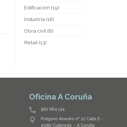
Edificación
(19)
Industria
(16)
Obra civil
(6)
Retail
(13)
Oficina A Coruña
962 664 134
Polígono Alvedro nº 22 Calle E -
15180 Culleredo - A Coruña