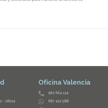
id
Oficina Valencia
962 664 134
32 - 28014
687 422 588