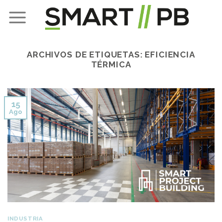
Skip
to
content
ARCHIVOS DE ETIQUETAS:
EFICIENCIA
TÉRMICA
15
Ago
INDUSTRIA