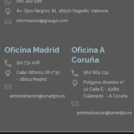
687 422 588
Av. Ojos Negros, 81, 46520 Sagunto, Valencia
informacion@graugo.com
Oficina Madrid
Oficina A
Coruña
911 731 028
962 664 134
Calle Alfonso XII nº32
- 28014 Madrid
Polígono Alvedro nº
22 Calle E - 15180
Culleredo - A Coruña
administracion@smartpb.es
administracion@smartpb.es