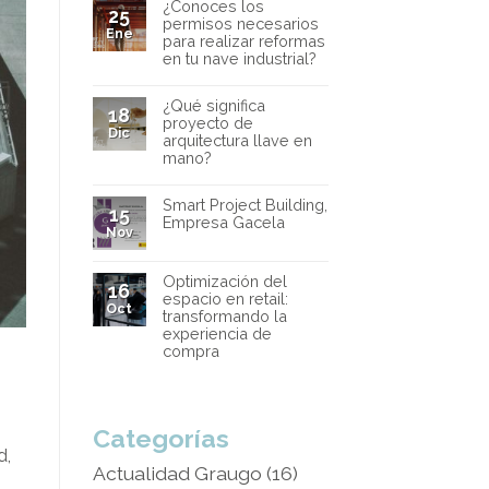
¿Conoces los
25
permisos necesarios
Ene
para realizar reformas
en tu nave industrial?
¿Qué significa
18
proyecto de
Dic
arquitectura llave en
mano?
Smart Project Building,
15
Empresa Gacela
Nov
Optimización del
16
espacio en retail:
Oct
transformando la
experiencia de
compra
Categorías
d,
Actualidad Graugo
(16)