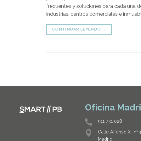
frecuentes y soluciones para cada una de
industrias, centros comerciales e inmueb
CONTINUAR LEYENDO
→
Oficina Madr
911 731 028
Calle Alfonso XII nº
Madrid