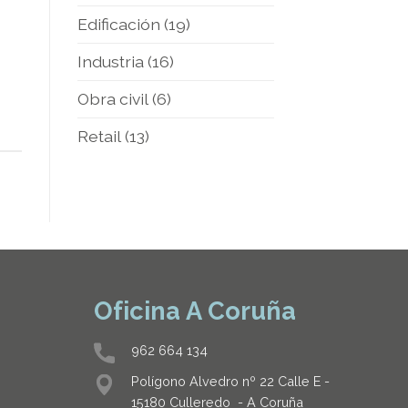
Edificación
(19)
Industria
(16)
Obra civil
(6)
Retail
(13)
Oficina A Coruña
962 664 134
Polígono Alvedro nº 22 Calle E -
15180 Culleredo - A Coruña