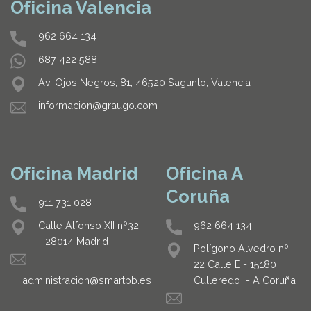
Oficina Valencia
962 664 134
687 422 588
Av. Ojos Negros, 81, 46520 Sagunto, Valencia
informacion@graugo.com
Oficina Madrid
Oficina A
Coruña
911 731 028
962 664 134
Calle Alfonso XII nº32
- 28014 Madrid
Polígono Alvedro nº
22 Calle E - 15180
Culleredo - A Coruña
administracion@smartpb.es