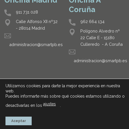
Oficina Madrid
Oficina A
Coruña
911 731 028
962 664 134
Calle Alfonso XII nº32
- 28014 Madrid
Polígono Alvedro nº
22 Calle E - 15180
Culleredo - A Coruña
administracion@smartpb.es
administracion@smartpb.es
Utilizamos cookies para darte la mejor experiencia en nuestra
web.
Puedes informarte más sobre qué cookies estamos utilizando o
ajustes
desactivarlas en los
.
AVISO LEGAL
POLÍTICA DE PRIVACIDAD
Aceptar
Copyright 2026 ©
Smart Project Building S.L.