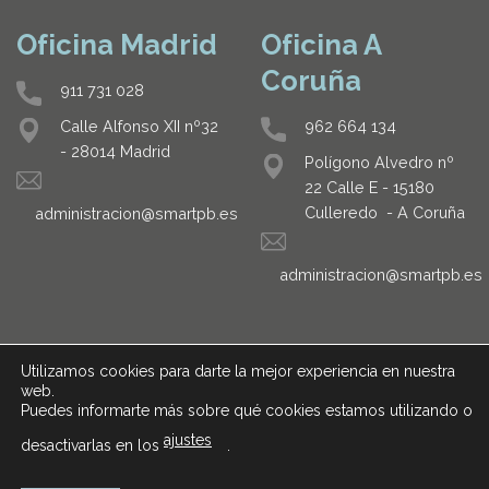
Oficina Madrid
Oficina A
Coruña
911 731 028
962 664 134
Calle Alfonso XII nº32
- 28014 Madrid
Polígono Alvedro nº
22 Calle E - 15180
Culleredo - A Coruña
administracion@smartpb.es
administracion@smartpb.es
Utilizamos cookies para darte la mejor experiencia en nuestra
web.
Puedes informarte más sobre qué cookies estamos utilizando o
ajustes
desactivarlas en los
.
AVISO LEGAL
POLÍTICA DE PRIVACIDAD