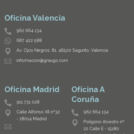
Oficina Valencia
962 664 134
687 422 588
Av. Ojos Negros, 81, 46520 Sagunto, Valencia
informacion@graugo.com
Oficina Madrid
Oficina A
Coruña
911 731 028
962 664 134
Calle Alfonso XII nº32
- 28014 Madrid
Polígono Alvedro nº
22 Calle E - 15180