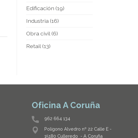
Edificación
(19)
Industria
(16)
Obra civil
(6)
Retail
(13)
Oficina A Coruña
962 664 134
Polígono Alvedro nº 22 Calle E -
15180 Culleredo - A Coruña