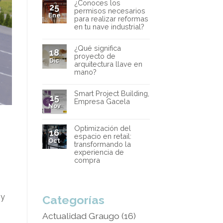
¿Conoces los
25
permisos necesarios
Ene
para realizar reformas
en tu nave industrial?
¿Qué significa
18
proyecto de
Dic
arquitectura llave en
mano?
Smart Project Building,
15
Empresa Gacela
Nov
Optimización del
16
espacio en retail:
Oct
transformando la
experiencia de
compra
 y
Categorías
Actualidad Graugo
(16)