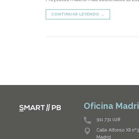
CONTINUAR LEYENDO
→
Oficina Madr
911 731 028
Calle Alfonso XII nº
Madrid