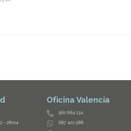
id
Oficina Valencia
962 664 134
32 - 28014
687 422 588