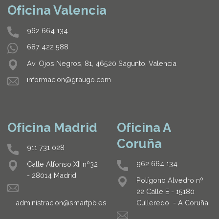
Oficina Valencia
962 664 134
687 422 588
Av. Ojos Negros, 81, 46520 Sagunto, Valencia
informacion@graugo.com
Oficina Madrid
Oficina A
Coruña
911 731 028
962 664 134
Calle Alfonso XII nº32
- 28014 Madrid
Polígono Alvedro nº
22 Calle E - 15180
Culleredo - A Coruña
administracion@smartpb.es