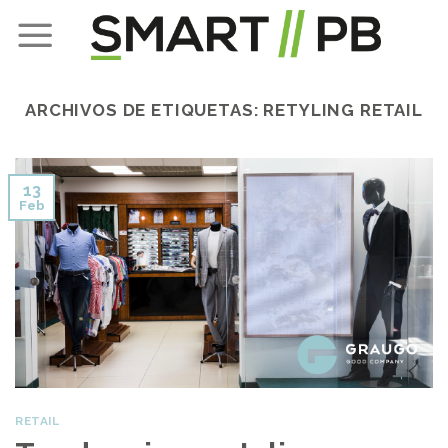
Skip
to
content
ARCHIVOS DE ETIQUETAS:
RETYLING RETAIL
13
Feb
RETAIL