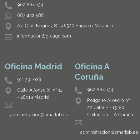
962 664 134
687 422 588
Av. Ojos Negros, 81, 46520 Sagunto, Valencia
informacion@graugo.com
Oficina Madrid
Oficina A
Coruña
911 731 028
962 664 134
Calle Alfonso XII nº32
- 28014 Madrid
Polígono Alvedro nº
22 Calle E - 15180
Culleredo - A Coruña
administracion@smartpb.es
administracion@smartpb.es