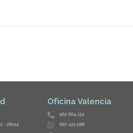
id
Oficina Valencia
962 664 134
32 - 28014
687 422 588