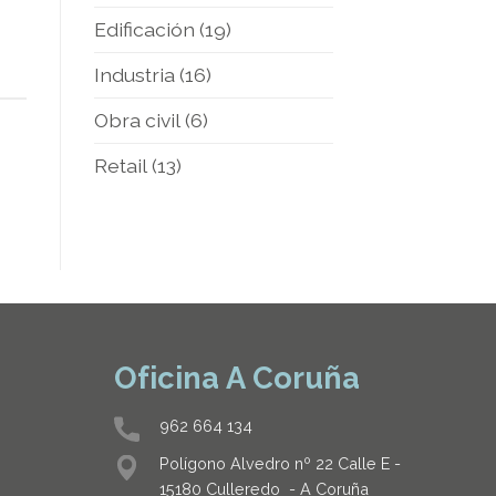
Edificación
(19)
Industria
(16)
Obra civil
(6)
Retail
(13)
Oficina A Coruña
962 664 134
Polígono Alvedro nº 22 Calle E -
15180 Culleredo - A Coruña