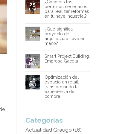
¿Conoces los
25
permisos necesarios
Ene
para realizar reformas
en tu nave industrial?
¿Qué significa
18
proyecto de
Dic
arquitectura llave en
mano?
Smart Project Building,
15
Empresa Gacela
Nov
Optimización del
16
espacio en retail:
Oct
transformando la
experiencia de
compra
 de
Categorías
Actualidad Graugo
(16)