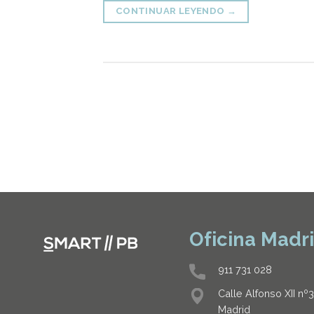
CONTINUAR LEYENDO
→
Oficina Madr
911 731 028
Calle Alfonso XII nº
Madrid