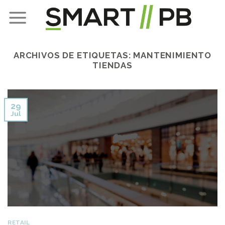
Skip
to
content
ARCHIVOS DE ETIQUETAS:
MANTENIMIENTO
TIENDAS
29
Jul
RETAIL