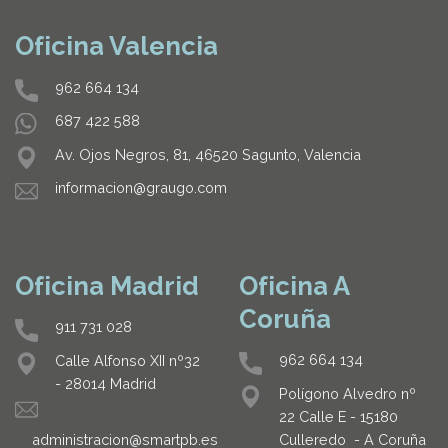
Oficina Valencia
962 664 134
687 422 588
Av. Ojos Negros, 81, 46520 Sagunto, Valencia
informacion@graugo.com
Oficina Madrid
Oficina A
Coruña
911 731 028
962 664 134
Calle Alfonso XII nº32
- 28014 Madrid
Polígono Alvedro nº
22 Calle E - 15180
Culleredo - A Coruña
administracion@smartpb.es