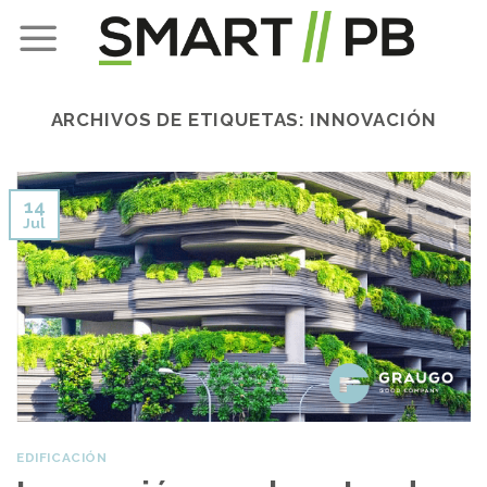
Skip
to
content
ARCHIVOS DE ETIQUETAS:
INNOVACIÓN
14
Jul
EDIFICACIÓN