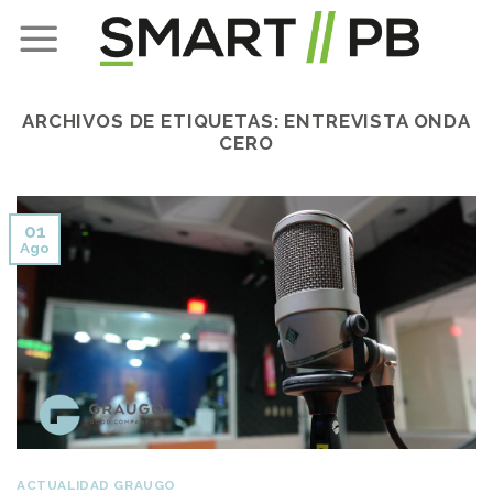
Skip
to
content
ARCHIVOS DE ETIQUETAS:
ENTREVISTA ONDA
CERO
01
Ago
ACTUALIDAD GRAUGO