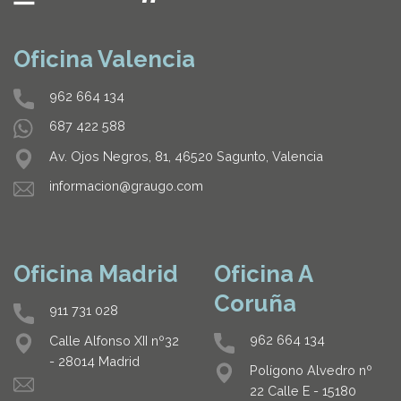
Oficina Valencia
962 664 134
687 422 588
Av. Ojos Negros, 81, 46520 Sagunto, Valencia
informacion@graugo.com
Oficina Madrid
Oficina A
Coruña
911 731 028
962 664 134
Calle Alfonso XII nº32
- 28014 Madrid
Polígono Alvedro nº
22 Calle E - 15180