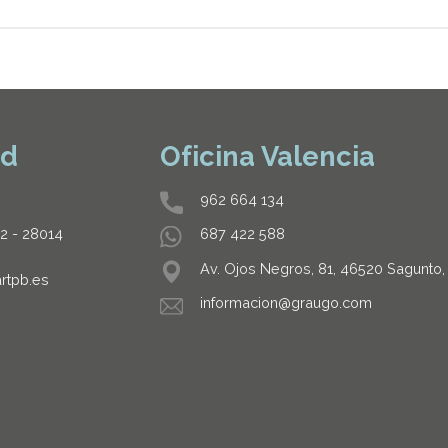
id
Oficina Valencia
962 664 134
32 - 28014
687 422 588
Av. Ojos Negros, 81, 46520 Sagunto,
rtpb.es
informacion@graugo.com