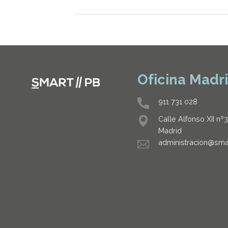
Oficina Madr
911 731 028
Calle Alfonso XII nº
Madrid
administracion@sma