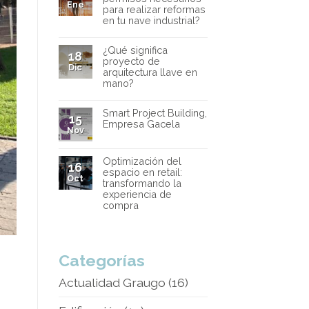
Ene
para realizar reformas
en tu nave industrial?
¿Qué significa
18
proyecto de
Dic
arquitectura llave en
mano?
Smart Project Building,
15
Empresa Gacela
Nov
Optimización del
16
espacio en retail:
Oct
transformando la
experiencia de
compra
Categorías
Actualidad Graugo
(16)