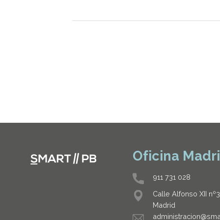
Oficina Madr
911 731 028
Calle Alfonso XII nº
Madrid
administracion@sma