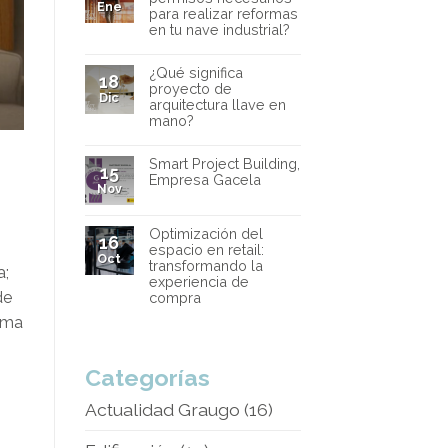
Ene
para realizar reformas
en tu nave industrial?
¿Qué significa
18
proyecto de
Dic
arquitectura llave en
mano?
Smart Project Building,
15
Empresa Gacela
Nov
Optimización del
16
espacio en retail:
Oct
transformando la
a;
experiencia de
de
compra
orma
Categorías
Actualidad Graugo
(16)