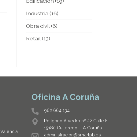
Edificación
(19)
Industria
(16)
Obra civil
(6)
Retail
(13)
Oficina A Coruña
962 664 134
Polígono Alvedro nº 22 Calle E -
15180 Culleredo - A Coruña
 Valencia
administracion@smartpb.es