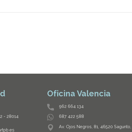
id
Oficina Valencia
962 664 134
32 - 28014
687 422 588
Av. Ojos Negros, 81, 46520 Sagunto,
rtpb.es