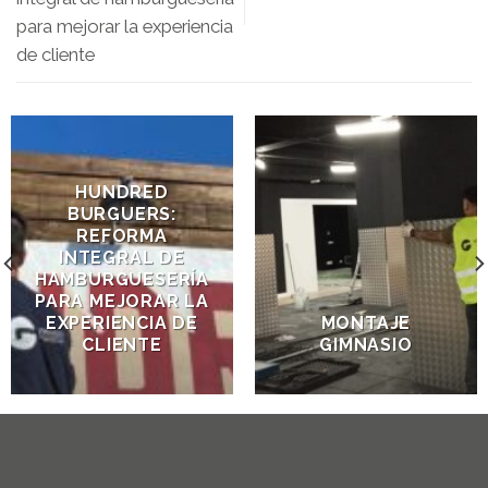
para mejorar la experiencia
de cliente
HUNDRED
BURGUERS:
REFORMA
INTEGRAL DE
HAMBURGUESERÍA
PARA MEJORAR LA
EXPERIENCIA DE
MONTAJE
CLIENTE
GIMNASIO