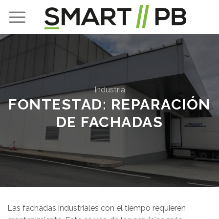
Skip
to
content
Industria
FONTESTAD: REPARACIÓN
DE FACHADAS
Las fachadas industriales con el tiempo requieren