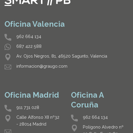
Oficina Valencia
962 664 134
687 422 588
Av. Ojos Negros, 81, 46520 Sagunto, Valencia
informacion@graugo.com
Oficina Madrid
Oficina A
Coruña
911 731 028
962 664 134
Calle Alfonso XII nº32
- 28014 Madrid
Polígono Alvedro nº